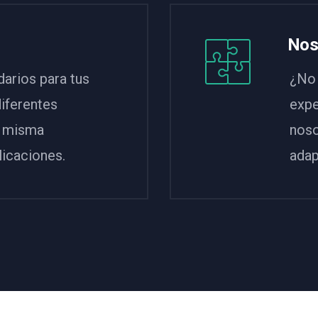
Nos
darios para tus
¿No 
diferentes
expe
a misma
noso
licaciones.
adap