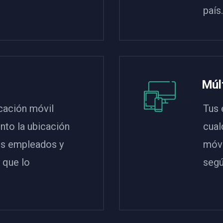
país.
Múlt
icación móvil
Tus 
to la ubicación
cual
us empleados y
móvi
 que lo
segú