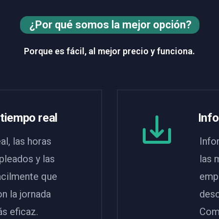
¿Por qué somos la mejor opción?
Porque es fácil, al mejor precio y funciona.
 tiempo real
Inf
l, las horas
Info
pleados y las
las 
ácilmente que
empl
n la jornada
desc
s eficaz.
Comp