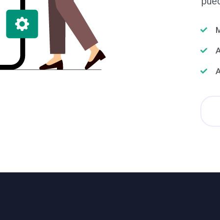
pued
M
A
A