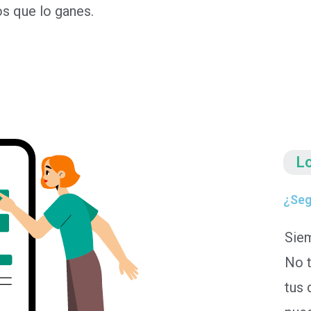
s que lo ganes.
L
¿Seg
Sie
No t
tus 